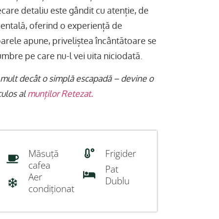
care detaliu este gândit cu atenție, de
ientală, oferind o experiență de
arele apune, priveliștea încântătoare se
umbre pe care nu-l vei uita niciodată.
mult decât o simplă escapadă – devine o
culos al
munților Retezat.
Măsuță
Frigider
cafea
Pat
Aer
Dublu
condiționat