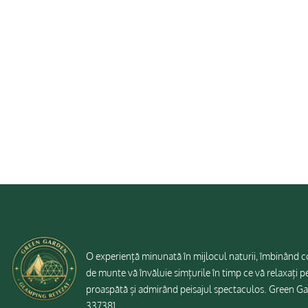
GREEN GARDEN
O experiență minunată în mijlocul naturii, îmbinând c
de munte vă învăluie simțurile în timp ce vă relaxați p
proaspătă și admirând peisajul spectaculos. Green Ga
337381