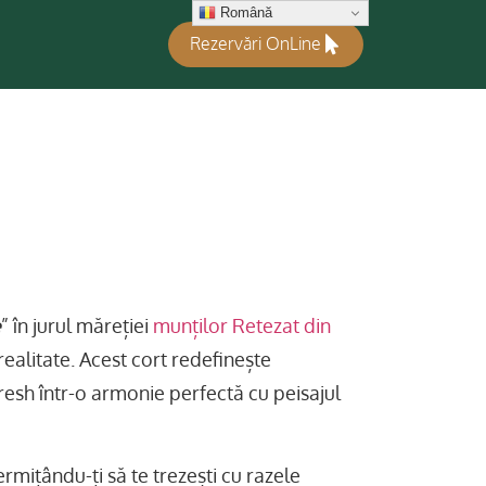
Română
Rezervări OnLine
e
” în jurul măreției
munților Retezat din
realitate. Acest cort redefinește
resh într-o armonie perfectă cu peisajul
ermițându-ți să te trezești cu razele