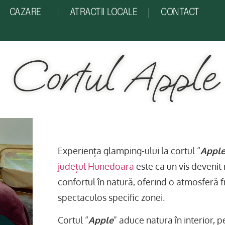
CAZARE
ATRACTII LOCALE
CONTACT
Cortul Apple
Experiența glamping-ului la cortul “
Appl
județul Hunedoara
este ca un vis devenit 
confortul în natură, oferind o atmosferă f
spectaculos specific zonei.
Cortul “
Apple
” aduce natura în interior, p