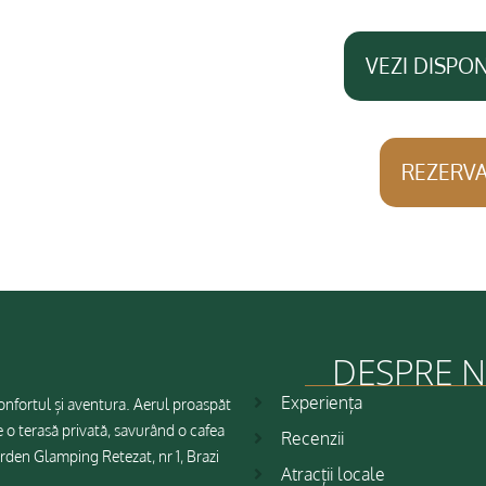
VEZI DISPON
REZERVA
DESPRE N
Experiența
onfortul și aventura. Aerul proaspăt
e o terasă privată, savurând o cafea
Recenzii
rden Glamping Retezat, nr 1, Brazi
Atracții locale