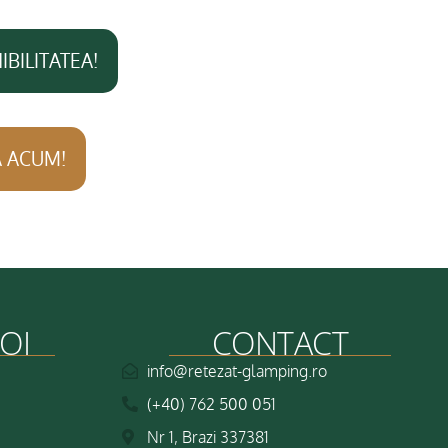
IBILITATEA!
 ACUM!
OI
CONTACT
info@retezat-glamping.ro
(+40) 762 500 051
Nr 1, Brazi 337381