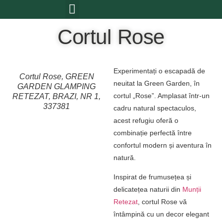
Cortul Rose
Atractii locale
Experimentați o escapadă de
Cortul Rose, GREEN
neuitat la Green Garden, în
GARDEN GLAMPING
cortul „Rose”. Amplasat într-un
RETEZAT, BRAZI, NR 1,
337381
cadru natural spectaculos,
acest refugiu oferă o
combinație perfectă între
confortul modern și aventura în
natură.
Inspirat de frumusețea și
delicatețea naturii din
Munții
Retezat
, cortul Rose vă
întâmpină cu un decor elegant