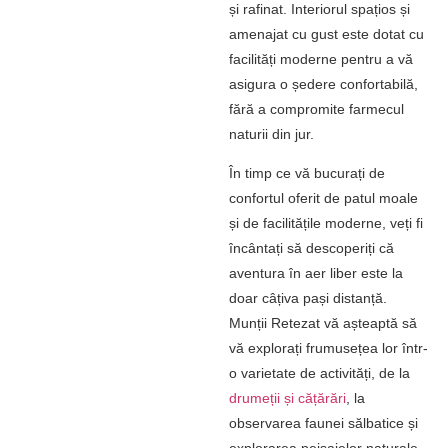
și rafinat. Interiorul spațios și
amenajat cu gust este dotat cu
facilități moderne pentru a vă
asigura o ședere confortabilă,
fără a compromite farmecul
naturii din jur.
În timp ce vă bucurați de
confortul oferit de patul moale
și de facilitățile moderne, veți fi
încântați să descoperiți că
aventura în aer liber este la
doar câțiva pași distanță.
Munții Retezat vă așteaptă să
vă explorați frumusețea lor într-
o varietate de activități, de la
drumeții și cățărări
, la
observarea faunei sălbatice și