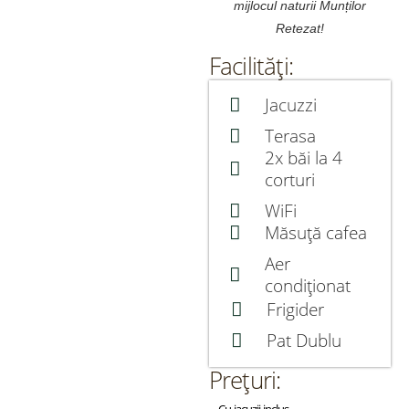
mijlocul naturii Munților
Retezat!
Facilități:
Jacuzzi
Terasa
2x băi la 4
corturi
WiFi
Măsuță cafea
Aer
condiționat
Frigider
Pat Dublu
Prețuri: