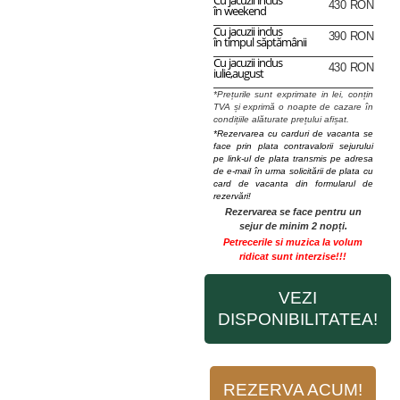
Cu jacuzii inclus
430 RON
în weekend
Cu jacuzii inclus
390 RON
în timpul săptămânii
Cu jacuzii inclus
430 RON
iulie,august
*Prețurile sunt exprimate in lei, conțin
TVA și exprimă o noapte de cazare în
condițiile alăturate prețului afișat.
*Rezervarea cu carduri de vacanta se
face prin plata contravalorii sejurului
pe link-ul de plata transmis pe adresa
de e-mail în urma solicitării de plata cu
card de vacanta din formularul de
rezervări!
Rezervarea se face pentru un
sejur de minim 2 nopți.
Petrecerile si muzica la volum
ridicat sunt interzise!!!
VEZI
DISPONIBILITATEA!
REZERVA ACUM!