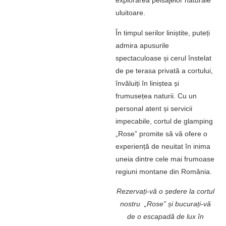
explorarea peisajelor naturale
uluitoare.
În timpul serilor liniștite, puteți
admira apusurile
spectaculoase și cerul înstelat
de pe terasa privată a cortului,
învăluiți în liniștea și
frumusețea naturii. Cu un
personal atent și servicii
impecabile, cortul de glamping
„Rose” promite să vă ofere o
experiență de neuitat în inima
uneia dintre cele mai frumoase
regiuni montane din România.
Rezervați-vă o ședere la cortul
nostru „Rose” și bucurați-vă
de o escapadă de lux în