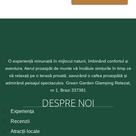
GREEN GARDEN
O experiență minunată în mijlocul naturii, îmbinând confortul și
aventura. Aerul proaspăt de munte vă învăluie simțurile în timp ce
vă relaxați pe o terasă privată, savurând o cafea proaspătă și
admirând peisajul spectaculos. Green Garden Glamping Retezat,
nr 1, Brazi 337381
DESPRE NOI
Experiența
Recenzii
Atracții locale