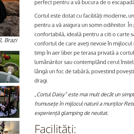
perfect pentru a vă bucura de o escapadă 
Cortul este dotat cu facilități moderne, u
pentru a vă asigura un somn odihnitor. În 
confortabilă, ideală pentru a citi o carte 
, Brazi
confortul de care aveți nevoie în mijlocul n
timp în aer liber pe terasa privată a cort
lumânărilor sau contemplând cerul înstela
lângă un foc de tabără, povestind povești 
dragi.
„Cortul Daisy” este mai mult decât un simpl
frumusețe în mijlocul naturii a munților Re
experiență glamping de neuitat.
Facilități: