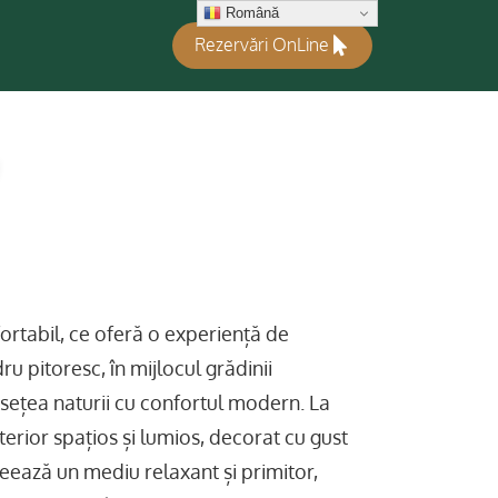
Română
Rezervări OnLine
fortabil, ce oferă o experiență de
u pitoresc, în mijlocul grădinii
sețea naturii cu confortul modern. La
interior spațios și lumios, decorat cu gust
reează un mediu relaxant și primitor,