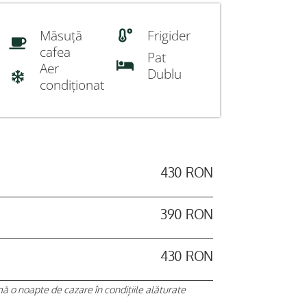
Măsuță
Frigider
cafea
Pat
Aer
Dublu
condiționat
430 RON
390 RON
430 RON
mă o noapte de cazare în condițiile alăturate