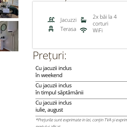
2x băi la 4
Jacuzzi
corturi
Terasa
WiFi
Prețuri:
Cu jacuzii inclus
în weekend
Cu jacuzii inclus
în timpul săptămânii
Cu jacuzii inclus
iulie, august
*Prețurile sunt exprimate in lei, conțin TVA și expri
prețului afișat.