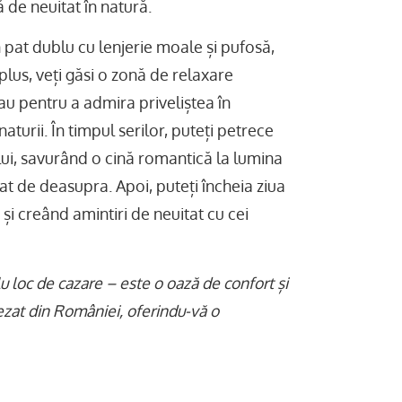
de neuitat în natură.
n pat dublu cu lenjerie moale și pufosă,
plus, veți găsi o zonă de relaxare
sau pentru a admira priveliștea în
aturii. În timpul serilor, puteți petrece
ului, savurând o cină romantică la lumina
t de deasupra. Apoi, puteți încheia ziua
și creând amintiri de neuitat cu cei
u loc de cazare – este o oază de confort și
tezat din României, oferindu-vă o