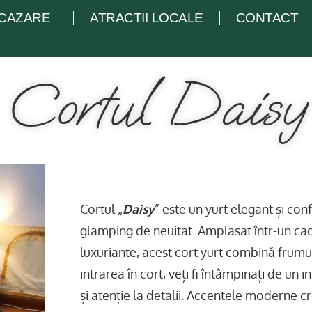
CAZARE
ATRACTII LOCALE
CONTACT
Cortul Daisy
Cortul „
Daisy
” este un yurt elegant și con
glamping de neuitat. Amplasat într-un cadr
luxuriante, acest cort yurt combină frumu
intrarea în cort, veți fi întâmpinați de un 
și atenție la detalii. Accentele moderne c