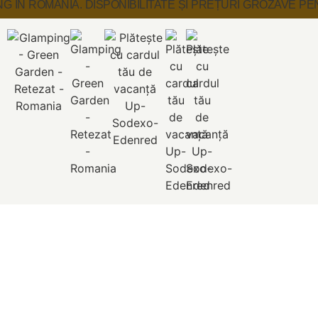
G ÎN ROMANIA. DISPONIBILITATE ȘI PREȚURI GROZAVE P