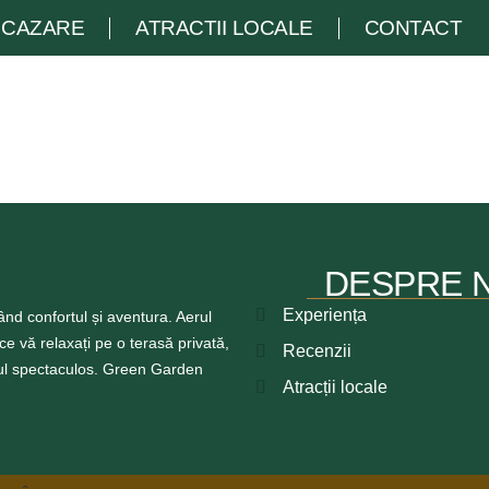
CAZARE
ATRACTII LOCALE
CONTACT
DESPRE 
Experiența
ând confortul și aventura. Aerul
ce vă relaxați pe o terasă privată,
Recenzii
ul spectaculos. Green Garden
Atracții locale